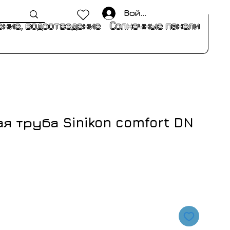
Войти
ние, водоотведение
Солнечные панели
я труба Sinikon comfort DN
я