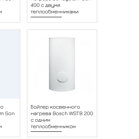
400 с двумя
и
теплообменниками
отр
Быстрый просмотр
го
Бойлер косвенного
em Son
нагрева Bosch WSTB 200
с одним
и
теплообменником