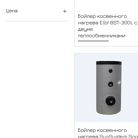
Цена
Быстрый просмотр
Бойлер косвенного
нагрева Elbi BST-300L с
двумя
0 AMD
123 AMD
теплообменниками
Быстрый просмотр
Бойлер косвенного
нагрева SunSystem Son