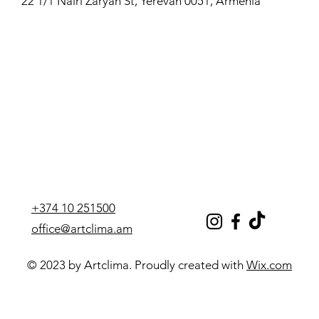
22 1/1 Nairi Zaryan St, Yerevan 0051, Armenia
+374 10 251500
office@artclima.am
© 2023 by Artclima. Proudly created with
Wix.com