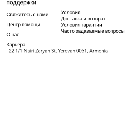
поддержки
Материал
гомополимер
Условия
Свяжитесь с нами
Доставка и возврат
полипропилена
Центр помощи
Условия гарантии
(pp-h)
Часто задаваемые вопросы
О нас
Цвет
серый металлик
Карьера
22 1/1 Nairi Zaryan St, Yerevan 0051, Armenia
Цель
для внутренней
канализации
Диаметр, мм
50
Максимум. температура,
80
Угол
87°
Толщина стенки, мм
1,8
Плотность, г/см³
0,9-0,95