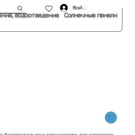
Войти
ние, водоотведение
Солнечные панели
о беспроводного термостата для газового