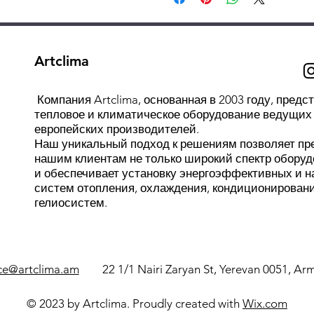
perform temperature contro
anywhere in the room, which 
Product Name
It can be moved to the loc
Long service life
without being restricted b
The quality of the thermostat 
Power Supply
that require frequent mov
Artclima
each product will undergo ag
It can be linked with other
automatic machinery and equi
Frequency
such as using it with a wi
Detailed instructions
​ Компания Artclima, основанная в 2003 году, предс
It is not restricted by wi
For the convenience of user
Temperature Hysteresi
тепловое и климатическое оборудование ведущих
affected by other devices,
европейских производителей.
detailed instructions, includi
Наш уникальный подход к решениям позволяет пр
temperature control.
Temperature Range
of the receiver, and the pairi
нашим клиентам не только широкий спектр оборуд
и обеспечивает установку энергоэффективных и 
Limiting Temp. Range
систем отопления, охлаждения, кондиционировани
гелиосистем.
Current Loading
Temperature Sensor
22 1/1 Nairi Zaryan St, Yerevan 0051, A
ice@artclima.am
© 2023 by Artclima. Proudly created with
Wix.com