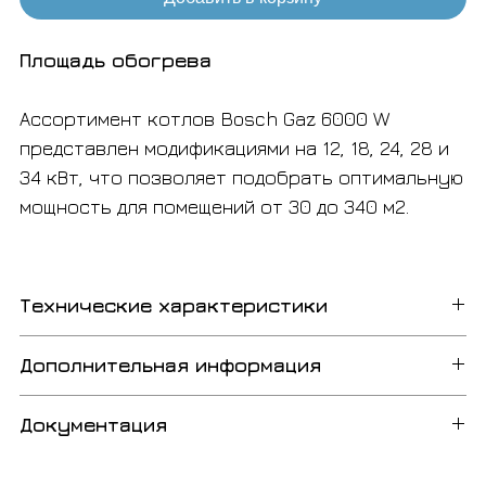
Площадь обогрева
Ассортимент котлов Bosch Gaz 6000 W
представлен модификациями на 12, 18, 24, 28 и
34 кВт, что позволяет подобрать оптимальную
мощность для помещений от 30 до 340 м2.
Технические характеристики
Минимальная полезная
7,20 кВт
Дополнительная информация
мощность
Комфорт в использовании
Документация
Котел имеет простое и интуитивно понятное
Максимальная полезная
24,00 кВт
управление, которое осуществляется с помощью
мощность
BOSCH Газ 6000 ВБН
Русский