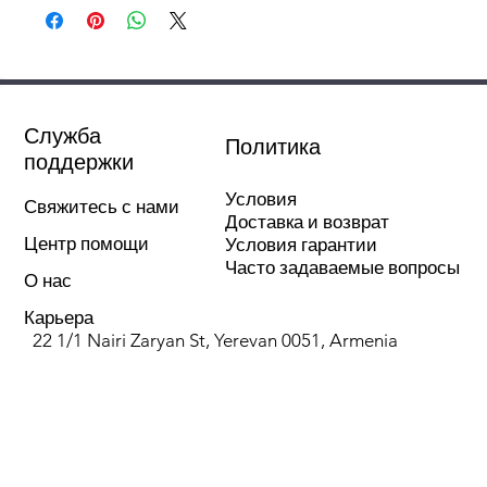
Режимы работы:
отопление
охлаждение
Компрессор:
Без
Служба
Политика
инвертора
поддержки
Условия
Мин. уровень шума:
48 дБА
Свяжитесь с нами
Доставка и возврат
Центр помощи
Условия гарантии
Фильтры:
Стандарт
Часто задаваемые вопросы
О нас
Фильтр тонкой очистки:
Нет
Карьера
22 1/1 Nairi Zaryan St, Yerevan 0051, Armenia
Цеолитовый фильтр:
Нет
Дезодорирующий фильтр:
Нет
Ионизация воздуха:
Нет