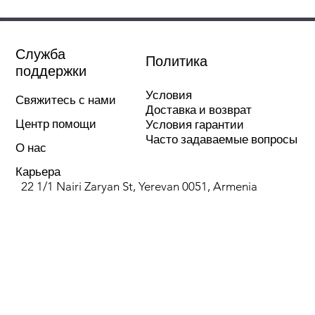
насосы
Серия оборудования
Термика ЭКО
Служба
Политика
поддержки
Внутренний диаметр, мм
25
Условия
Свяжитесь с нами
Доставка и возврат
Монтажная длина, мм
180
Центр помощи
Условия гарантии
Часто задаваемые вопросы
Напор макс., м.вод.ст.
4
О нас
Карьера
Расход макс., м³/ч
3,6
22 1/1 Nairi Zaryan St, Yerevan 0051, Armenia
Присоединительный
1½
размер, дюйм&quot;
Тип ротора
Мокрый
Максимальное рабочее
10
давление, бар