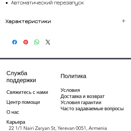
Автоматический перезапуск
Характеристики
Тип: настенный, сплит
Холодопроизводительность: 12010 BTU
Тепловая мощность: 13324 BTU
Максимальная площадь: 35м2
Уровень шума внутреннего блока: 35 дБ
Уровень шума наружного блока: 49 дБ
Служба
Политика
белый цвет
поддержки
Размеры: Внутренний блок - 790х265х175 мм.
Условия
Наружный блок: 785 х 540 х 321 мм.
Свяжитесь с нами
Доставка и возврат
Вес: внутренний 9 кг, внешний: 30 кг
Центр помощи
Условия гарантии
Часто задаваемые вопросы
О нас
Карьера
22 1/1 Nairi Zaryan St, Yerevan 0051, Armenia