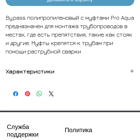
Bypass полипропиленовый с муфтами Pro Aqua
предназначен для монтажа трубопроводов в
местах, где есть препятствия, такие как стояк
и другие. Муфты крепятся к трубам при
помощи раструбной сварки.
Характеристики
Артикул
PA16116P
Максимум. рабочая
+95°С
температура, °С
Материал
полипропилен PP-
Служба
Политика
R, тип 3
поддержки