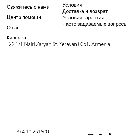
Условия
Ду, мм
20
Свяжитесь с нами
Доставка и возврат
Центр помощи
Условия гарантии
Цвет
белый
Часто задаваемые вопросы
О нас
Рабочее давление, бар
25
Карьера
22 1/1 Nairi Zaryan St, Yerevan 0051, Armenia
Тип соединения
сварка
Тип
обходить
+374 10 251500