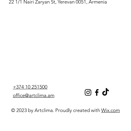
22 1/1 Nairi Zaryan St, Yerevan 0051, Armenia
Максимальное давление
20
Максимальная температура
90
Тип
Трубка
+374 10 251500
office@artclima.am
© 2023 by Artclima. Proudly created with
Wix.com