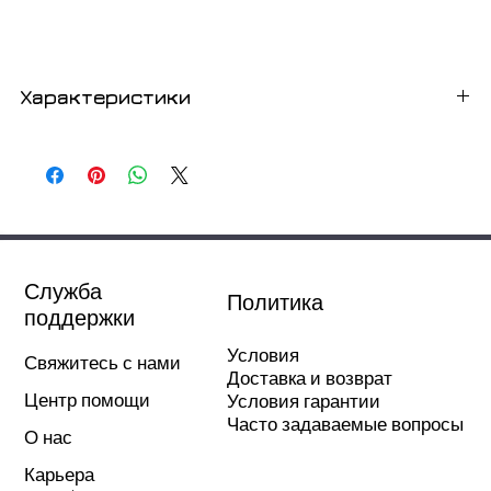
Характеристики
Диаметр трубы - полипропилен
толщина стены
20
2,8 мм
25
3,5 мм
Служба
Политика
32
4,4 мм
поддержки
40
5,5 мм
Условия
Свяжитесь с нами
Доставка и возврат
Центр помощи
Условия гарантии
50
6,9 мм
Часто задаваемые вопросы
О нас
63
8,6 мм
Карьера