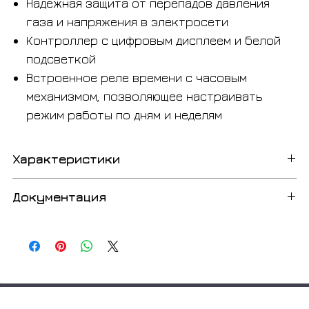
Надежная защита от перепадов давления
газа и напряжения в электросети
Контроллер с цифровым дисплеем и белой
подсветкой
Встроенное реле времени с часовым
механизмом, позволяющее настраивать
режим работы по дням и неделям
Характеристики
Мощность, кВт)
Документация
12 - 34 кВт
Нормативная эффективность
Технический сертификат
Русский
85% (Hs)/94% (Hi)
Инструкция по проектированию дымохода для
Топливо
Vitopend 100-W A1HB/A1JB
Русский
Природный газ E (H) и LL, LPG P
Руководство по установке и обслуживанию
Область применения
Vitopend 100-W A1HB/A1JB
Русский
Частный дом, квартира в многоквартирном доме,