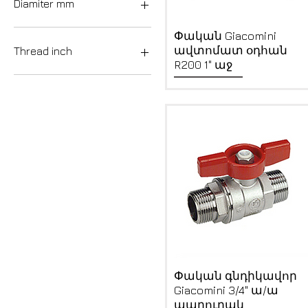
Diamiter mm
HEISSkraft
Giacomini
20
Quick View
Փական Giacomini
ProAqua
25
ավտոմատ օդհան
Thread inch
SAV
32
R200 1" աջ
FIV
40
1/2
50
3/4
63
1
75
1 1/4
90
1 1/2
110
2
160
200
Quick View
Փական գնդիկավոր
Giacomini 3/4" ա/ա
պարուրակ