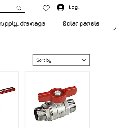
Log In
supply, drainage
Solar panels
Sort by