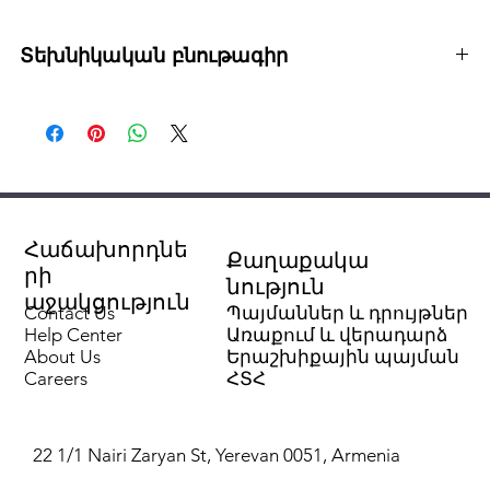
Տեխնիկական բնութագիր
Պարուրակ 3/4”
Կցամասի/խողովակի տրամագիծ (մմ) 20
Չափման միավոր Հատ
Նյութ/Ծածկույթ Պոլիպրոպիլեն (PPR)
Կցամասի/խողովակի տեսակ Ջրի մուտքի
միացում (Անցումային կցամաս)
Հաճախորդնե
Քաղաքակա
Առավելագույն աշխատանքային
րի
նություն
ջերմաստիճան (°C) 95
աջակցություն
Contact Us
Պայմաններ և դրույթներ
Միացման տեսակ PPR զոդում (եռակցում)
Help Center
Առաքում և վերադարձ
Առավելագույն աշխատանքային ճնշում (բար)
About Us
Երաշխիքային պայման
25
Careers
ՀՏՀ
Խողովակաշարի համակարգի տեսակ
Պոլիպրոպիլենային (PPR)
Խողովակի գույն Սպիտակ
22 1/1 Nairi Zaryan St, Yerevan 0051, Armenia