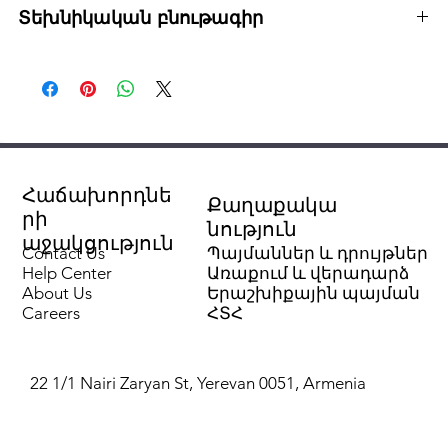
Տեխնիկական բնութագիր
Ապրանք՝ եռաբաշխիչ
Ապրանքանիշ՝ Sinikon
Սերիա՝ Standart
Մոդել՝ 510.g
Նյութ՝ պոլիպրոպիլենային հոմոպոլիմեր
Գույն՝ մետաղական մոխրագույն
Հաճախորդնե
Քաղաքակա
Նշանակություն՝ ներքին կոյուղու համար
րի
նություն
Տրամագիծ՝ 110x50մմ
աջակցություն
Contact Us
Պայմաններ և դրույթներ
Առավելագույն ջերմաստիճան՝ 80°C
Help Center
Առաքում և վերադարձ
Անկյուն՝ 87°
About Us
Երաշխիքային պայման
Պատի հաստություն՝ 2.7մմ
Careers
ՀՏՀ
Խտություն՝ 0.9-0.95գ/սմ³
Ջերմահաղորդականություն՝ 0.26Վտ/(մ*Կ)
Գծային ընդարձակման գործակից՝ 0.11մմ/(մ*Կ)
22 1/1 Nairi Zaryan St, Yerevan 0051, Armenia
Հալման ջերմաստիճան՝ 160°C