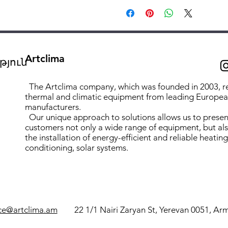
Մոդել՝ 500.կ
Ապրանքանիշ՝ Sinikon
Սերիա՝ Comfort
Նյութ՝ հանքայնացված 
Artclima
Գույն՝ սպիտակ
յուն
Նշանակություն՝ անաղմո
Տրամագիծ՝ 50 մմ
The Artclima company, which was founded in 2003, r
thermal and climatic equipment from leading Europe
Պատի հաստություն՝ 2 մ
manufacturers.
Առավելագույն ջերմաստի
Our unique approach to solutions allows us to presen
Խտություն՝ 1,3 գ/սմ³
customers not only a wide range of equipment, but al
Ջերմահաղորդականությու
the installation of energy-efficient and reliable heating
conditioning, solar systems.
Գծային ընդարձակման գոր
Հալման ջերմաստիճան՝ 1
22 1/1 Nairi Zaryan St, Yerevan 0051, A
ice@artclima.am