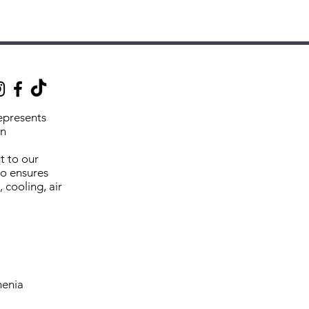
պոլիպրոպիլեն
ւկ կոյուղու համար
epresents
an
մ
ճան՝ 80°C
t to our
so ensures
ն՝ 0,26 Վտ/(մ*կ)
, cooling, air
ծակից՝ 0,11 մմ/(մ*կ)
60°C
rmenia