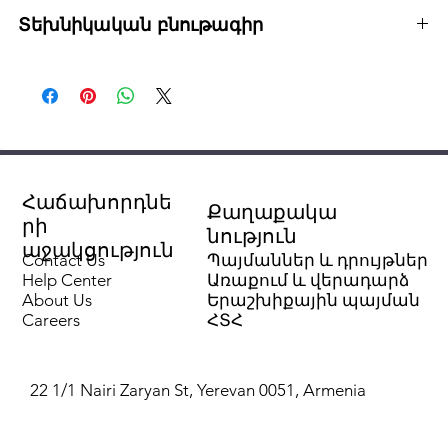
Տեխնիկական բնութագիր
SKU՝ 303209
Քաշ՝ 3.20 կգ
Արտադրող՝ Vaillant
Մոդել՝ ստանդարտ հորիզոնական ծխատար
Չափսեր՝ երկարություն՝ 1000 մմ,
Լայնություն՝ 125 մմ
Հաճախորդնե
Քաղաքակա
Նյութ՝ ներքին պոլիպրոպիլեն / արտաքին
րի
նություն
պողպատ
աջակցություն
Contact Us
Պայմաններ և դրույթներ
Help Center
Առաքում և վերադարձ
About Us
Երաշխիքային պայման
Careers
ՀՏՀ
22 1/1 Nairi Zaryan St, Yerevan 0051, Armenia