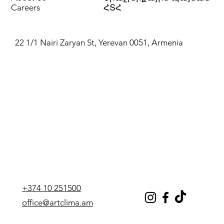
CB 25/160 A
WP1081630
Careers
ՀՏՀ
CB 32/190 C
WP1081640
22 1/1 Nairi Zaryan St, Yerevan 0051, Armenia
CB 40/180 D
WP1081690
+374 10 251500
office@artclima.am